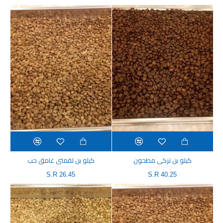
كيلو بن تركي مطحون
كيلو بن لقمتي غامق حب
S.R 26.45
S.R 40.25