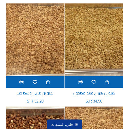
كيلو بن هرري فاتح مطحون
كيلو بن هرري وسط حب
S.R 32.20
S.R 34.50
فلتره المنتجات