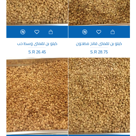
كيلو بن لقمتي فاتح مطحون
كيلو بن لقمتي وسط حب
S.R 26.45
S.R 28.75