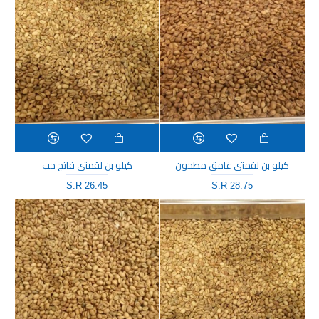
كيلو بن لقمتي غامق مطحون
كيلو بن لقمتي فاتح حب
S.R 26.45
S.R 28.75