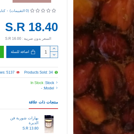
(0 التقييمات)
-
كتاب
S.R 18.40
السعر بدون ضريبة : S.R 16.00
اضافة للسلة
ews: 5137
Products Sold: 34
In Stock
Stock:
-
Model:
منتجات ذات علاقة
بهارات شوربة فن
الديرة
S.R 13.80