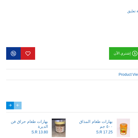
ة تعليق
إشتري الآن
Product Vi
بهارات طعام المذاق
بهارات طعام حراق فن
٥٠٠ جم
الديرة
S.R 13.80
S.R 17.25