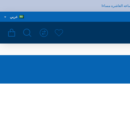
لساعه العاشره مساءا
عربي