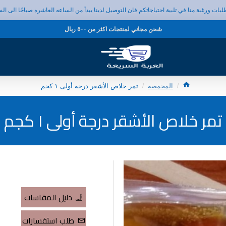
طلبات ورغبة منا في تلبية احتياجاتكم فان التوصيل لدينا يبدأ من الساعه العاشره صباحًا الى ا
شحن مجاني لمنتجات اكثر من ٥٠٠ ريال
المحمصة
تمر خلاص الأشقر درجة أولى ١ كجم
تمر خلاص الأشقر درجة أولى ١ كجم
دليل المقاسات
طلب استفسارات