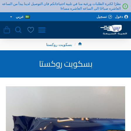
نظرًا لكثرة الطلبات ورغبة منا في تلبية احتياجاتكم فان التوصيل لدينا يبدأ من الساعه
العاشره صباحًا الى الساعه العاشره مساءا
دخول
تسجيل
عربي
بسكويت روكستا
بسكويت روكستا