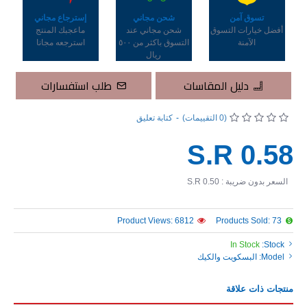
تسوق آمن
شحن مجاني
إسترجاع مجاني
أفضل خيارات التسوق
شحن مجاني عند
ماعجبك المنتج
الآمنة
التسوق باكثر من ٥٠٠
استرجعه مجانا
ريال
دليل المقاسات
طلب استفسارات
(0 التقييمات)
-
كتابة تعليق
S.R 0.58
السعر بدون ضريبة : S.R 0.50
Product Views: 6812
Products Sold: 73
In Stock
Stock:
Model:
البسكويت والكيك
منتجات ذات علاقة