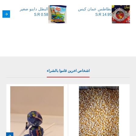
بطاطس عمان كيس
البطل داينو صغير
S.R 0.58
S.R 14.95
اشخاص اخرين قاموا بالشراء