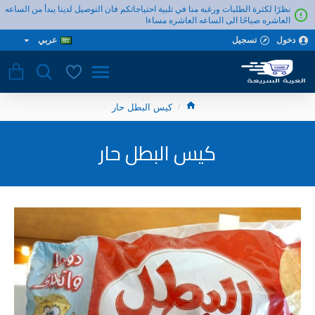
نظرًا لكثرة الطلبات ورغبة منا في تلبية احتياجاتكم فان التوصيل لدينا يبدأ من الساعه
العاشره صباحًا الى الساعه العاشره مساءا
دخول
تسجيل
عربي
كيس البطل حار
كيس البطل حار