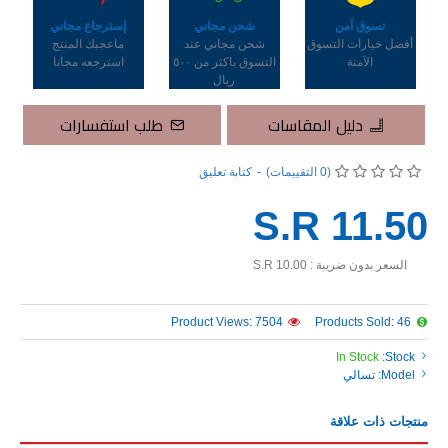
تسوق آمن
شحن مجاني
إسترجاع مجاني
أفضل خيارات التسوق
شحن مجاني عند
ماعجبك المنتج
الآمنة
التسوق باكثر من ٥٠٠
استرجعه مجانا
ريال
دليل المقاسات
طلب استفسارات
(0 التقييمات)
-
كتابة تعليق
S.R 11.50
السعر بدون ضريبة : S.R 10.00
Product Views: 7504
Products Sold: 46
In Stock
Stock:
Model:
تسالي
منتجات ذات علاقة