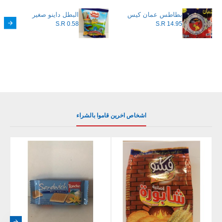
بطاطس عمان كيس
البطل داينو صغير
S.R 0.58
S.R 14.95
اشخاص اخرين قاموا بالشراء