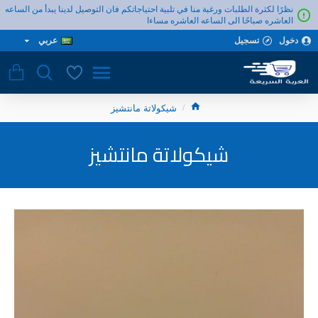
نظرًا لكثرة الطلبات ورغبة منا في تلبية احتياجاتكم فان التوصيل لدينا يبدأ من الساعه
العاشره صباحًا الى الساعه العاشره مساءا
دخول
تسجيل
عربي
شيكولاتة مانتشيز
شيكولاتة مانتشيز