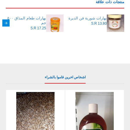
منتجات ذات علاقة
بهارات شوربة فن الديرة
بهارات طعام المذاق ٥٠٠
جم
S.R 13.80
S.R 17.25
اشخاص اخرين قاموا بالشراء