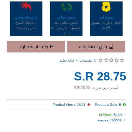
تسوق آمن
شحن مجاني
إسترجاع مجاني
أفضل خيارات التسوق
شحن مجاني عند
ماعجبك المنتج
الآمنة
التسوق باكثر من ٥٠٠
استرجعه مجانا
ريال
دليل المقاسات
طلب استفسارات
(0 التقييمات)
-
كتابة تعليق
S.R 28.75
السعر بدون ضريبة : S.R 25.00
Product Views: 1653
Products Sold: 6
In Stock
Stock:
Model:
المحمصة