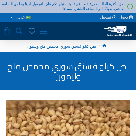
نظرًا لكثرة الطلبات ورغبة منا في تلبية احتياجاتكم فان التوصيل لدينا يبدأ من الساعه
العاشره صباحًا الى الساعه العاشره مساءا
دخول
تسجيل
عربي
نص كيلو فستق سوري محمص ملح وليمون
نص كيلو فستق سوري محمص ملح
وليمون