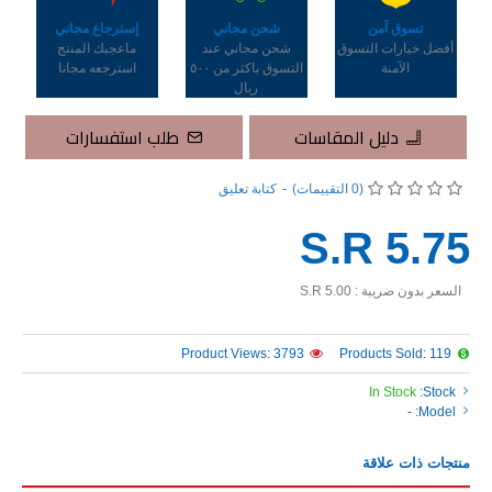
تسوق آمن
شحن مجاني
إسترجاع مجاني
أفضل خيارات التسوق
شحن مجاني عند
ماعجبك المنتج
الآمنة
التسوق باكثر من ٥٠٠
استرجعه مجانا
ريال
دليل المقاسات
طلب استفسارات
(0 التقييمات)
-
كتابة تعليق
S.R 5.75
السعر بدون ضريبة : S.R 5.00
Product Views: 3793
Products Sold: 119
In Stock
Stock:
-
Model:
منتجات ذات علاقة