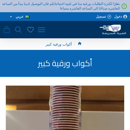
نظرًا لكثرة الطلبات ورغبة منا في تلبية احتياجاتكم فان التوصيل لدينا يبدأ من الساعه
العاشره صباحًا الى الساعه العاشره مساءا
دخول
تسجيل
عربي
أكواب ورقية كبير
أكواب ورقية كبير