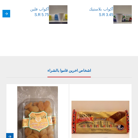
أكواب بلاستيك
أكواب فلين
S.R 5.75
S.R 3.45
اشخاص اخرين قاموا بالشراء