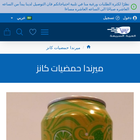
نظرًا لكثرة الطلبات ورغبة منا في تلبية احتياجاتكم فان التوصيل لدينا يبدأ من الساعه
العاشره صباحًا الى الساعه العاشره مساءا
دخول
تسجيل
عربي
ميرندا حمضيات كانز
ميرندا حمضيات كانز