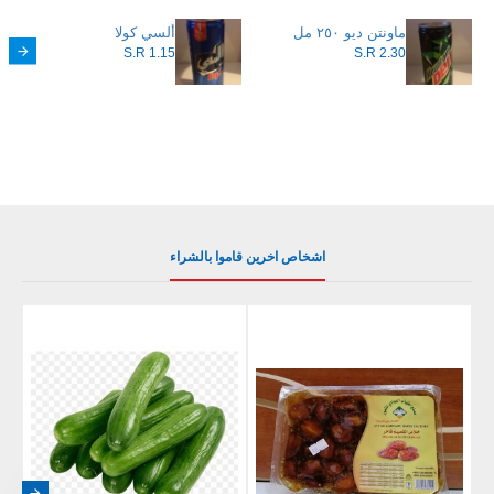
ماونتن ديو ٢٥٠ مل
ألسي كولا
S.R 1.15
S.R 2.30
اشخاص اخرين قاموا بالشراء