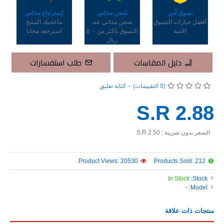
تسوق آمن
شحن مجاني
إسترجاع مجاني
أفضل خيارات التسوق
شحن مجاني عند
ماعجبك المنتج
الآمنة
التسوق باكثر من ٥٠٠
استرجعه مجانا
ريال
دليل المقاسات
طلب استفسارات
(0 التقييمات)
-
كتابة تعليق
S.R 2.88
السعر بدون ضريبة : S.R 2.50
Product Views: 20530
Products Sold: 212
In Stock
Stock:
-
Model:
منتجات ذات علاقة